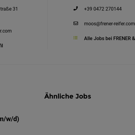
traße 31
+39 0472 270144
moos@frener-reifer.com
er.com
Alle Jobs bei FRENER 
il
Ähnliche Jobs
(m/w/d)