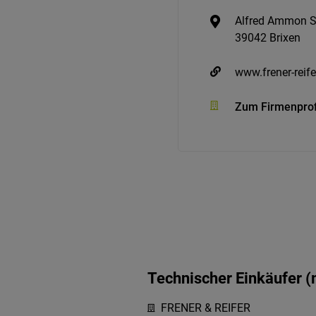
Alfred Ammon S
39042 Brixen
www.frener-reif
Zum Firmenprof
Technischer Einkäufer 
FRENER & REIFER