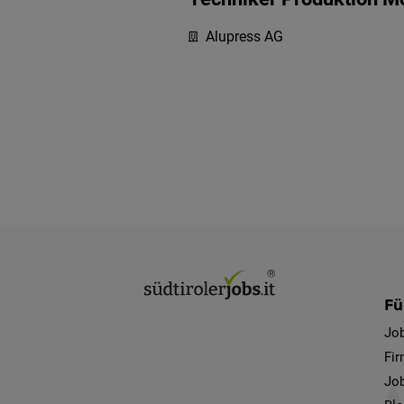
Alupress AG
Fü
Jo
Fi
Job