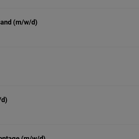
sand (m/w/d)
/d)
ontage (m/w/d)