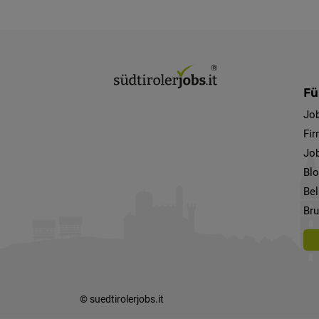
Fü
Jo
Fi
Job
Bl
Bel
Bru
© suedtirolerjobs.it