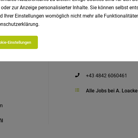
 oder zur Anzeige personalisierter Inhalte. Sie können selbst en
d Ihrer Einstellungen womöglich nicht mehr alle Funktionalitäten
nschutzerklärung
.
kie-Einstellungen
+43 4842 6060461
Alle Jobs bei A. Loack
om
il