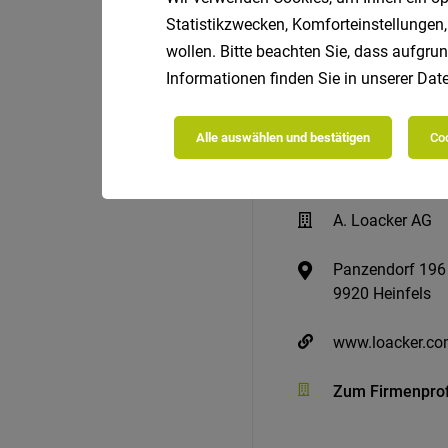
Statistikzwecken, Komforteinstellungen,
wollen. Bitte beachten Sie, dass aufgrun
Informationen finden Sie in unserer
Date
Alle auswählen und bestätigen
Coo
A. Loacker AG
Panzendorf 196
9920 Heinfels
www.loacker.c
Zum Firmenprof