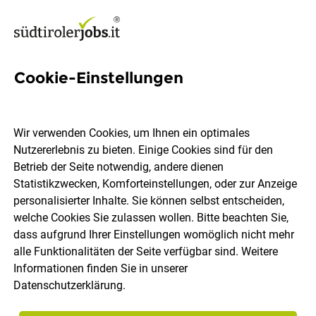
Cookie-Einstellungen
Kellnerlehrling (m/w/d) -
Hotel Winkler
Wir verwenden Cookies, um Ihnen ein optimales
Nutzererlebnis zu bieten. Einige Cookies sind für den
WINKLERHOTELS
Betrieb der Seite notwendig, andere dienen
Statistikzwecken, Komforteinstellungen, oder zur Anzeige
personalisierter Inhalte. Sie können selbst entscheiden,
Stefansdorf, St. Lorenzen
Vollzeit
Lehrstelle
welche Cookies Sie zulassen wollen. Bitte beachten Sie,
11.07.2026
DE
dass aufgrund Ihrer Einstellungen womöglich nicht mehr
alle Funktionalitäten der Seite verfügbar sind. Weitere
Informationen finden Sie in unserer
Datenschutzerklärung
.