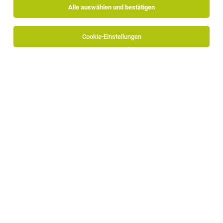
Alle auswählen und bestätigen
Cookie-Einstellungen
WINKLERHOTELS
Stefansdorf 28a
39030 St. Lorenzen
jobs.winklerhotels.com
Zum Firmenprofil
Miriam Winkler