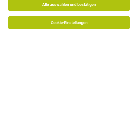
Alle auswählen und bestätigen
Alle Filter
Burggrafenamt
Cookie-Einstellungen
Die Stellenanzeige
Kellner:in m/w/d
in
Marling
bei
Parkhotel Marlena - Adults only ist leider nicht mehr
verfügbar oder wurde neu ausgeschrieben.
Zum Firmenprofil
TOP-JOB
2. Koch (m/w/d)
Schenna
30.07.2026
Vollzeit