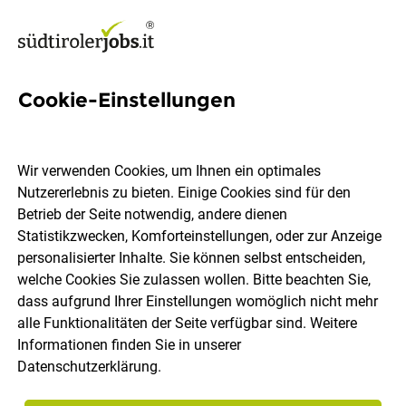
Cookie-Einstellungen
Initiativbewerbung -
Immobilienmakler (m/w/d)
Wir verwenden Cookies, um Ihnen ein optimales
Nutzererlebnis zu bieten. Einige Cookies sind für den
Engel & Völkers Südtirol
Betrieb der Seite notwendig, andere dienen
Statistikzwecken, Komforteinstellungen, oder zur Anzeige
personalisierter Inhalte. Sie können selbst entscheiden,
Bozen, Meran, Bruneck, Brixen
Vollzeit
20.07.2026
welche Cookies Sie zulassen wollen. Bitte beachten Sie,
dass aufgrund Ihrer Einstellungen womöglich nicht mehr
alle Funktionalitäten der Seite verfügbar sind. Weitere
Informationen finden Sie in unserer
Datenschutzerklärung
.