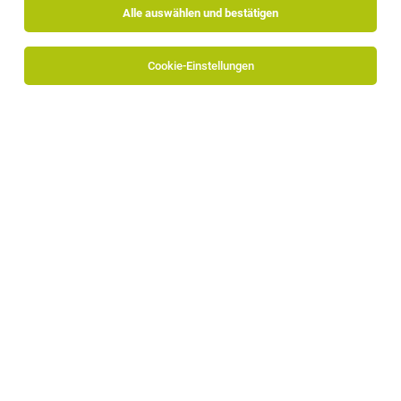
Alle auswählen und bestätigen
Alle Filter
Geringfügig
Cookie-Einstellungen
TOP-JOB
Aushilfe (m/w/d)
Ritten
23.07.2026
Vollzeit | Teilzeit | Geringfügig
Gasthaus Bad Siess
Was wir bieten