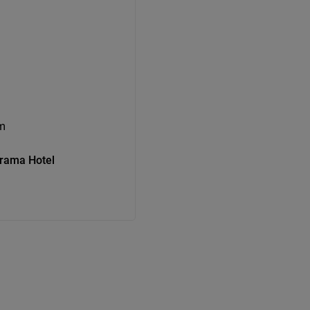
m
orama Hotel