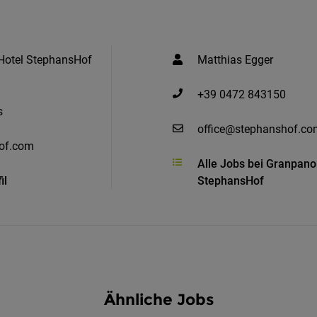
otel StephansHof
Matthias Egger
+39 0472 843150
s
office@stephanshof.co
of.com
Alle Jobs bei Granpan
il
StephansHof
Ähnliche Jobs