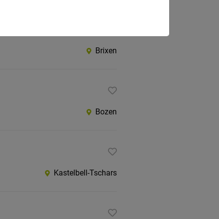
Brixen
Bozen
Kastelbell-Tschars