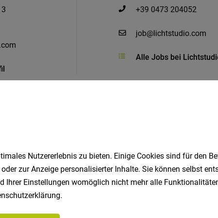
13
+39 0473 204052
job@lichtstudio.com
o.com
Alle Jobs bei Lichtstudi
il
Ähnliche Jobs
imales Nutzererlebnis zu bieten. Einige Cookies sind für den Be
 oder zur Anzeige personalisierter Inhalte. Sie können selbst en
d Ihrer Einstellungen womöglich nicht mehr alle Funktionalitäten
lagen – Hydraulischer Installateur (m/w/d)
nschutzerklärung
.