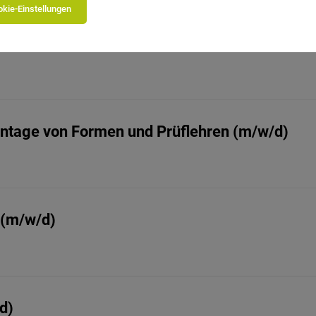
kie-Einstellungen
Montage von Formen und Prüflehren (m/w/d)
 (m/w/d)
d)