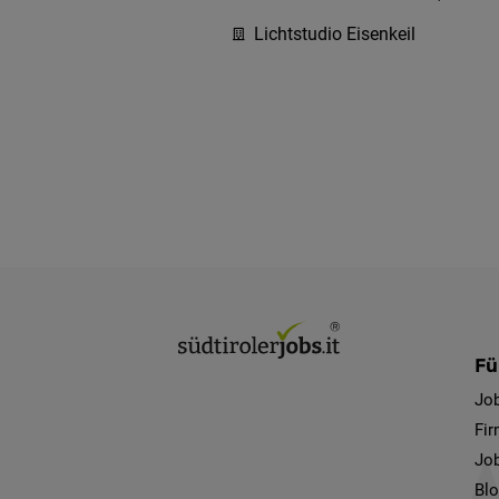
Lichtstudio Eisenkeil
Fü
Jo
Fi
Job
Bl