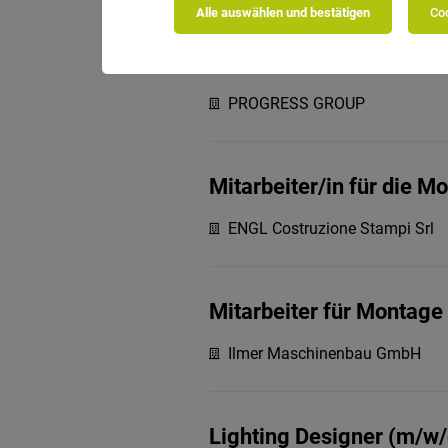
Alle auswählen und bestätigen
Coo
Monteur (m/w/d)
PROGRESS GROUP
Mitarbeiter/in für die 
ENGL Costruzione Stampi Srl
Mitarbeiter für Montage
Ilmer Maschinenbau GmbH
Lighting Designer (m/w/