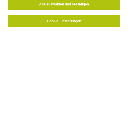
Alle auswählen und bestätigen
Cookie-Einstellungen
Die Stellenanzeige
E-Commerce Manager (m/w/d)
in
Eppan
bei Miko GmbH ist leider nicht mehr verfügbar oder
wurde neu ausgeschrieben.
Zum Firmenprofil
TOP-JOB
Commis de Cuisine (m/w/d) - bis zum
10.01.2027
Gargnano
26.07.2026
Vollzeit | befristet
STROBLHOF LAKE GARDA Active Family & SPA Resort