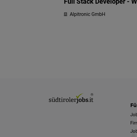
Full Stack Developer - W
Alpitronic GmbH
Fü
Jo
Fi
Job