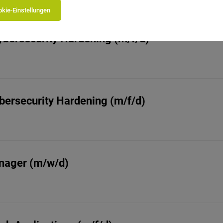
kie-Einstellungen
Cybersecurity Hardening (m/f/d)
bersecurity Hardening (m/f/d)
anager (m/w/d)