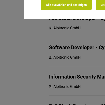
Alle auswählen und bestätigen
Coo
Full Stack Developer - 
Alpitronic GmbH
Software Developer - Cy
Alpitronic GmbH
Information Security M
Alpitronic GmbH