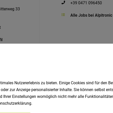
+39 0471 096450
itterweg 33
Alle Jobs bei Alpitron
t
il
Ähnliche Jobs
imales Nutzererlebnis zu bieten. Einige Cookies sind für den Be
 oder zur Anzeige personalisierter Inhalte. Sie können selbst en
d Ihrer Einstellungen womöglich nicht mehr alle Funktionalitäten
 (m/f/d)
nschutzerklärung
.