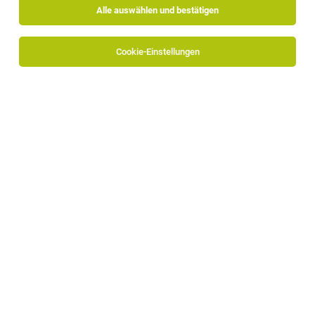
Alle auswählen und bestätigen
Sortieren
30 Jobs
Cookie-Einstellungen
TOP-JOB
2. Koch (m/w/d)
Schenna
30.07.2026
Vollzeit
Georgenhof
TOP-JOB