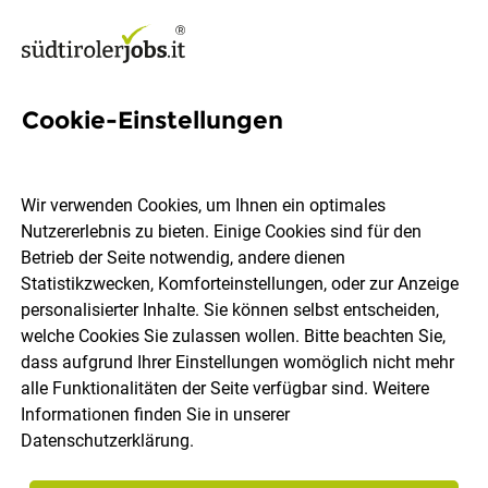
Cookie-Einstellungen
Chef de Partie (m/w/d) - bis
zum 10.01.2027
Wir verwenden Cookies, um Ihnen ein optimales
Nutzererlebnis zu bieten. Einige Cookies sind für den
Betrieb der Seite notwendig, andere dienen
STROBLHOF LAKE GARDA Active Family & SPA
Statistikzwecken, Komforteinstellungen, oder zur Anzeige
Resort
personalisierter Inhalte. Sie können selbst entscheiden,
welche Cookies Sie zulassen wollen. Bitte beachten Sie,
dass aufgrund Ihrer Einstellungen womöglich nicht mehr
Gargnano
Vollzeit
befristet
01.08.2026
alle Funktionalitäten der Seite verfügbar sind. Weitere
DE
Informationen finden Sie in unserer
Datenschutzerklärung
.