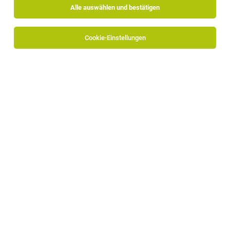
Alle auswählen und bestätigen
Cookie-Einstellungen
Die Stellenanzeige
Begleiter:innen für Urlaube am Meer
in
Caorle, Viserbella, Cattolica
bei Lebenshilfe - ETS ist leider
nicht mehr verfügbar oder wurde neu ausgeschrieben.
Zum Firmenprofil
TOP-JOB
2. Koch (m/w/d)
Schenna
30.07.2026
Vollzeit
Georgenhof