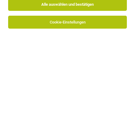
Alle auswählen und bestätigen
Cookie-Einstellungen
hotel engel gourmet & spa
Gummerer Straße 3
39056 Welschnofen
www.hotel-engel.com
Zum Firmenprofil
Johannes Kohler