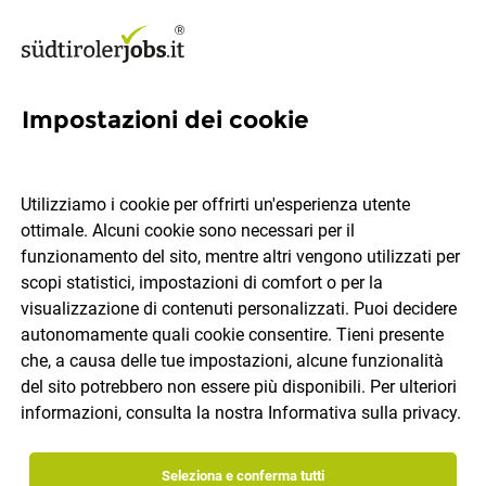
Impostazioni dei cookie
Consulente Showroom
(m/f/d)
Utilizziamo i cookie per offrirti un'esperienza utente
ottimale. Alcuni cookie sono necessari per il
Innerhofer SpA
funzionamento del sito, mentre altri vengono utilizzati per
scopi statistici, impostazioni di comfort o per la
visualizzazione di contenuti personalizzati. Puoi decidere
Bolzano, Merano, Varna
tempo pieno
autonomamente quali cookie consentire. Tieni presente
17.07.2026
IT
che, a causa delle tue impostazioni, alcune funzionalità
del sito potrebbero non essere più disponibili. Per ulteriori
informazioni, consulta la nostra
Informativa sulla privacy
.
Seleziona e conferma tutti