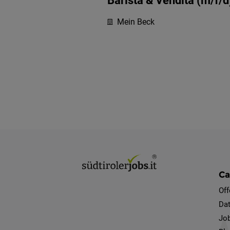
Barista & Vendita (m/f/d
Mein Beck
Ca
Off
Dat
Job