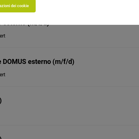
zioni dei cookie
 esterno (m/f/d)
ert
e DOMUS esterno (m/f/d)
ert
)