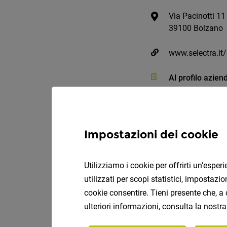
Via Pacinotti 11
39100 Bolzano
www.selectra.it/
Al profilo azien
Impostazioni dei cookie
Utilizziamo i cookie per offrirti un'espe
utilizzati per scopi statistici, impostaz
cookie consentire. Tieni presente che, a 
Commerciale esterno (m
ulteriori informazioni, consulta la nostr
Lobis Böden GmbH