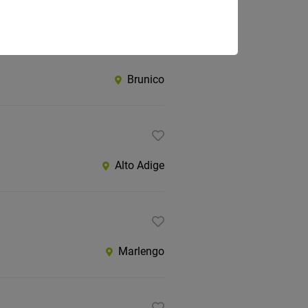
Brunico
Alto Adige
Marlengo