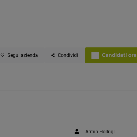
Candidati ora
Segui azienda
Condividi
Armin Höllrigl