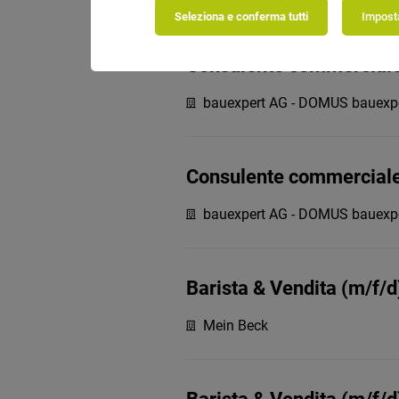
Seleziona e conferma tutti
Imposta
Consulente commerciale
bauexpert AG - DOMUS bauexp
Consulente commercial
bauexpert AG - DOMUS bauexp
Barista & Vendita (m/f/d
Mein Beck