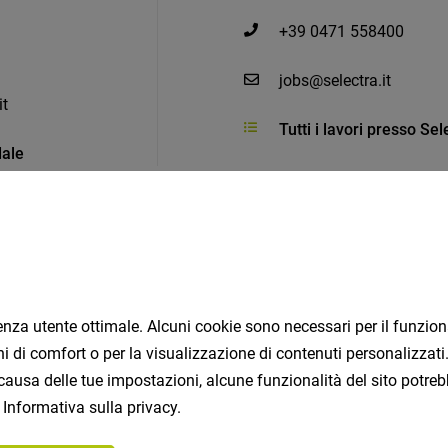
+39 0471 558400
jobs@selectra.it
it
Tutti i lavori presso Se
dale
Posti di lavoro simili
rienza utente ottimale. Alcuni cookie sono necessari per il funzi
ioni di comfort o per la visualizzazione di contenuti personalizz
causa delle tue impostazioni, alcune funzionalità del sito potreb
/f/d)
a
Informativa sulla privacy
.