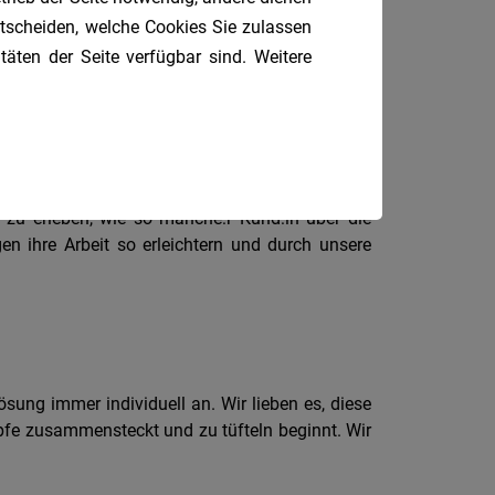
entscheiden, welche Cookies Sie zulassen
täten der Seite verfügbar sind. Weitere
Sie arbeiten?
eren nützt. Wir geben unser technisches Know-
zu erleben, wie so manche:r Kund:in über die
n ihre Arbeit so erleichtern und durch unsere
sung immer individuell an. Wir lieben es, diese
pfe zusammensteckt und zu tüfteln beginnt. Wir