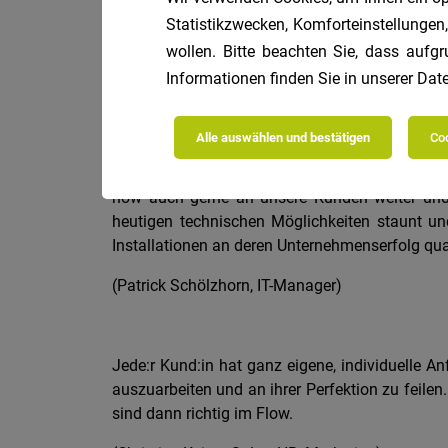
Statistikzwecken, Komforteinstellungen,
wollen. Bitte beachten Sie, dass aufgr
Informationen finden Sie in unserer
Date
Was gefällt Ihnen beson
Alle auswählen und bestätigen
Coo
Unsere Arbeit ist interessant und abwechslung
how auch gerne an unsere Kunden weiter und f
heutigen technischen Möglichkeiten staunt und
Installationen an deren Unternehmenserfolg quas
(Patrick Schölzhorn, IT-Manager)
Jede:r Kund:in hat ganz eigene, individuelle A
auszuarbeiten und an ihrer Perfektion zu feil
sind dann richtig im Flow.