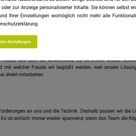
 oder zur Anzeige personalisierter Inhalte. Sie können selbst 
und Ihrer Einstellungen womöglich nicht mehr alle Funktionali
nschutzerklärung
.
ders an dem Unternehmen, in dem 
kie-Einstellungen
sreich. Es macht uns viel Spaß zu sehen, dass unser Wissen and
reuen uns über die AHA-Effekte. Es ist immer wieder schön 
 mit welcher Freude wir begrüßt werden, weil unsere Lösunge
i direkt mitarbeiten.
nforderungen an uns und die Technik. Deshalb passen wir die Lö
en. Es ist einfach immer wieder spannend, wenn das Team die Kö