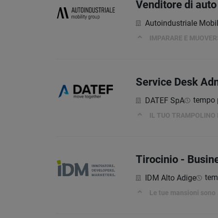
Venditore di aut
Autoindustriale Mobi
IMPARARE E MUOVER
Service Desk Adm
tempo 
DATEF SpA
IL TUO TRAMPOLINO D
Tirocinio - Busi
tem
IDM Alto Adige
Le tue mansioni son