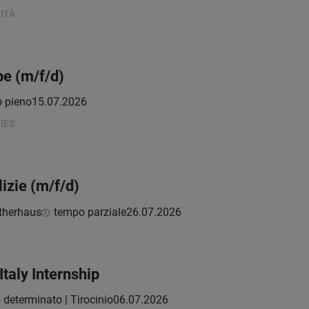
ITÀ
pe (m/f/d)
 pieno
15.07.2026
IES
lizie (m/f/d)
therhaus
tempo parziale
26.07.2026
taly Internship
determinato | Tirocinio
06.07.2026