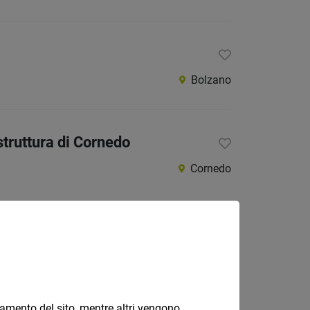
Bolzano
struttura di Cornedo
Cornedo
Bolzano, Merano
onamento del sito, mentre altri vengono