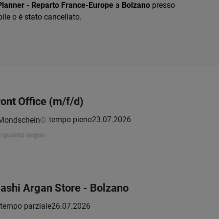
Planner - Reparto France-Europe
a
Bolzano
presso
le o è stato cancellato.
ront Office (m/f/d)
tempo pieno
23.07.2026
 Mondschein
i quanto segue
Nashi Argan Store - Bolzano
tempo parziale
26.07.2026