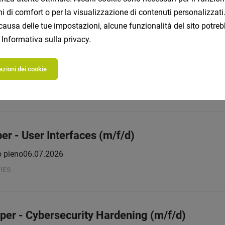
rendono:
ioni di comfort o per la visualizzazione di contenuti personalizz
causa delle tue impostazioni, alcune funzionalità del sito potreb
a
Informativa sulla privacy
.
rity Manager (m/w/d)
zioni dei cookie
 pieno
15.07.2026
r - User Interfaces (m/f/d)
 pieno
06.07.2026
IES
oper - Cybersecurity Hardening (m/f/d)