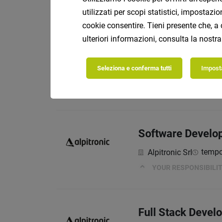
I vostri compiti comp
utilizzati per scopi statistici, impostaz
cookie consentire. Tieni presente che, a 
ulteriori informazioni, consulta la nostr
Information Secu
Seleziona e conferma tutti
Imposta
tempo
Alpitronic Srl
LE TUE MANSIONI
Software Develope
tempo
Alpitronic Srl
YOUR RESPONSIBILIT
Full Stack Devel