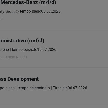
o Mercedes-Benz (m/f/d)
tempo pieno
06.07.2026
lity Group
SI
inistrativo (m/f/d)
pieno | tempo parziale
15.07.2026
I LANCIO NELL‘IT
ness Development
po pieno | tempo determinato | Tirocinio
06.07.2026
o