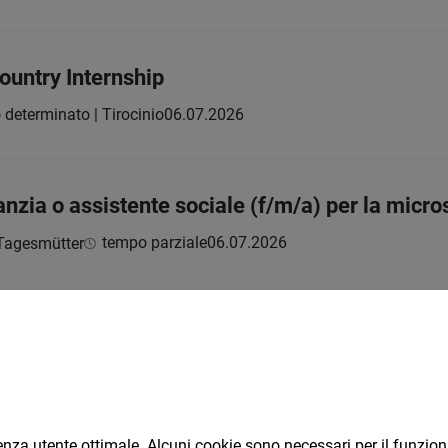
ountry Internship
determinato | Tirocinio
06.07.2026
fanzia o assistente sociale (f/m/a) per la micro
tempo parziale
06.07.2026
 Tagesmütter
'auto (m/f/d)
empo pieno
06.07.2026
rienza utente ottimale. Alcuni cookie sono necessari per il funzi