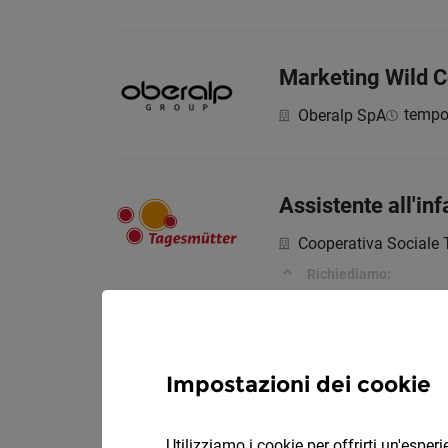
Marketing Wild C
tempo 
Oberalp SpA
Assistente all'in
Cooperativa Sociale
Richiediamo:
Meccatronico/a d
Impostazioni dei cookie
t
Auto Brenner SpA
Utilizziamo i cookie per offrirti un'espe