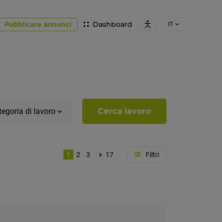
Pubblicare annunci
Dashboard
IT
Cerca lavoro
egoria di lavoro
1
2
3
17
Località
Alto
Adige