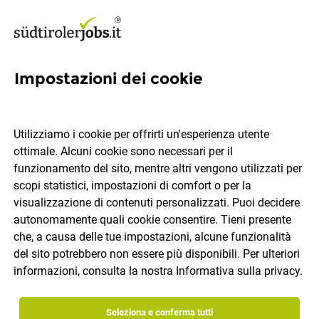
Impostazioni dei cookie
Tecnico sul campo della
refrigerazione (m/f)
Utilizziamo i cookie per offrirti un'esperienza utente
ottimale. Alcuni cookie sono necessari per il
Zorzi Frigotecnica
funzionamento del sito, mentre altri vengono utilizzati per
scopi statistici, impostazioni di comfort o per la
visualizzazione di contenuti personalizzati. Puoi decidere
Merano, Alto Adige, Trentino
tempo pieno
autonomamente quali cookie consentire. Tieni presente
22.07.2026
IT
che, a causa delle tue impostazioni, alcune funzionalità
del sito potrebbero non essere più disponibili. Per ulteriori
informazioni, consulta la nostra
Informativa sulla privacy
.
Seleziona e conferma tutti