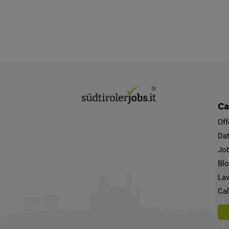
Ca
Off
Dat
Job
Bl
Lav
Cal