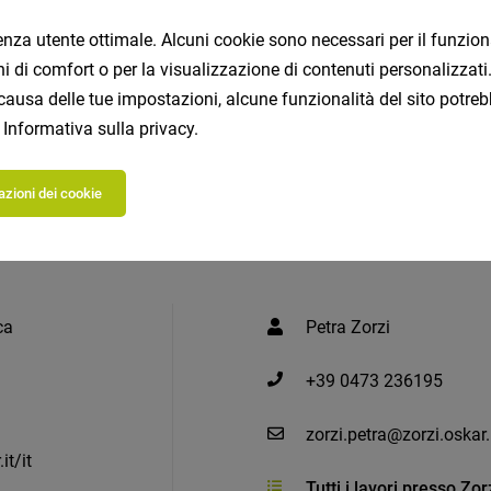
rienza utente ottimale. Alcuni cookie sono necessari per il funzi
Candidati ora
Candidarsi.EA
ioni di comfort o per la visualizzazione di contenuti personalizz
causa delle tue impostazioni, alcune funzionalità del sito potreb
a
Informativa sulla privacy
.
zioni dei cookie
ca
Petra Zorzi
+39 0473 236195
zorzi.petra@zorzi.oskar.
it/it
Tutti i lavori presso Zo