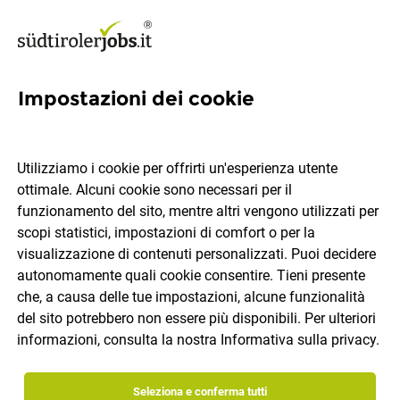
Impostazioni dei cookie
Caposquadra e carpentiere
specializzato (m/f/d)
Utilizziamo i cookie per offrirti un'esperienza utente
ottimale. Alcuni cookie sono necessari per il
Unionbau SpA
funzionamento del sito, mentre altri vengono utilizzati per
scopi statistici, impostazioni di comfort o per la
visualizzazione di contenuti personalizzati. Puoi decidere
Campo Tures
tempo pieno
12.07.2026
IT
autonomamente quali cookie consentire. Tieni presente
che, a causa delle tue impostazioni, alcune funzionalità
del sito potrebbero non essere più disponibili. Per ulteriori
informazioni, consulta la nostra
Informativa sulla privacy
.
Seleziona e conferma tutti